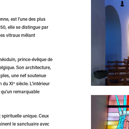
Afficher en grand
ne, est l’une des plus
0, elle se distingue par
ses vitraux mêlant
Théoduin, prince-évêque de
elgique. Son architecture,
mples, une nef soutenue
 du XIᵉ siècle. L'intérieur
si qu’un remarquable
Afficher en grand
 spirituelle unique. Ceux
inent le sanctuaire avec