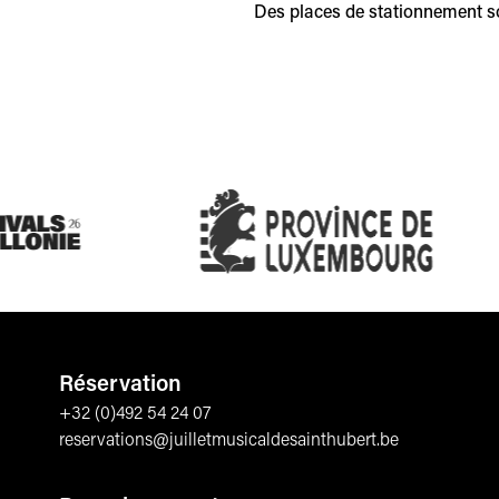
Des places de stationnement son
Réservation
+32 (0)492 54 24 07
reservations@juilletmusicaldesainthubert.be