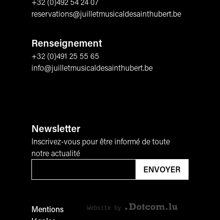
+32 (0)492 54 24 07
reservations@juilletmusicaldesainthubert.be
Renseignement
+32 (0)491 25 55 65
info@juilletmusicaldesainthubert.be
Newsletter
Inscrivez-vous pour être informé de toute
notre actualité
Email
*
ENVOYER
Website by Dotcom Luxembourg
Mentions